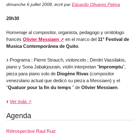
dimanche 6 juillet 2008
,
écrit par
Eduardo Olivares Palma
20h30
Homenaje al compositor, organista, pedagogo y ornitólogo
francés
Olivier Messiaen
en el marco del
11° Festival de
Musica Contemporánea de Quito
.
Programa : Pierre Strauch, violoncelo ; Dimitri Vassilakis,
piano y Sona Jabakjourain, violín interpretan "
Impromptu
",
pieza para piano solo de
Diogène Rivas
(compositor
venezolano actual que dedicó su pieza a Messiaen) y el
"
Quatuor pour la fin du temps
" de
Olivier Messiaen
.
Ver más
Agenda
Rétrospective Raul Ruiz