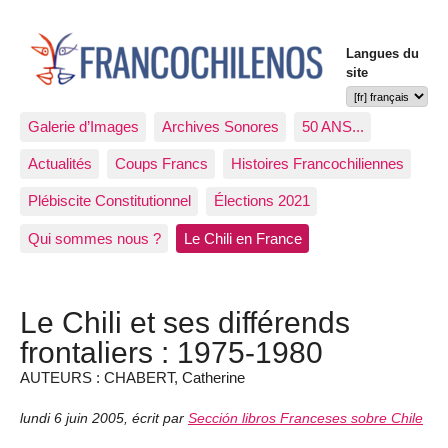
Langues du
site
Galerie d’Images
Archives Sonores
50 ANS...
Actualités
Coups Francs
Histoires Francochiliennes
Plébiscite Constitutionnel
Élections 2021
Qui sommes nous ?
Le Chili en France
Le Chili et ses différends
frontaliers : 1975-1980
AUTEURS : CHABERT, Catherine
lundi 6 juin 2005
,
écrit par
Sección libros Franceses sobre Chile