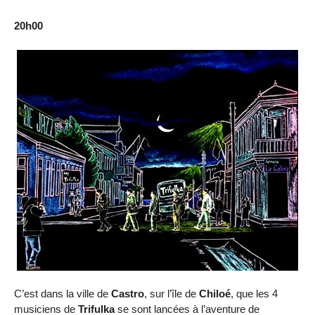
20h00
C’est dans la ville de
Castro
, sur l’île de
Chiloé
, que les 4
musiciens de
Trifulka
se sont lancées à l’aventure de