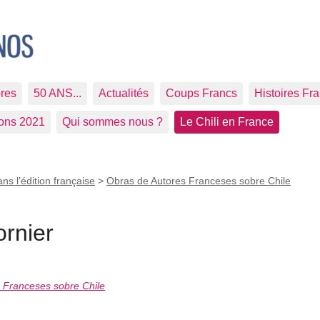
res
50 ANS...
Actualités
Coups Francs
Histoires Fr
ions 2021
Qui sommes nous ?
Le Chili en France
ans l’édition française
>
Obras de Autores Franceses sobre Chile
rnier
s Franceses sobre Chile