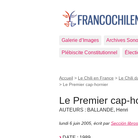
Galerie d’Images
Archives Sono
Plébiscite Constitutionnel
Élect
Accueil
>
Le Chili en France
>
Le Chili d
>
Le Premier cap-hornier
Le Premier cap-ho
AUTEURS : BALLANDE, Henri
lundi 6 juin 2005
,
écrit par
Sección libro
DATE : 1989