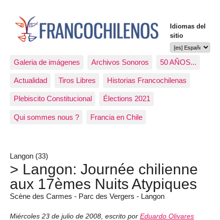
Idiomas del
sitio
Galeria de imágenes
Archivos Sonoros
50 AÑOS...
Actualidad
Tiros Libres
Historias Francochilenas
Plebiscito Constitucional
Élections 2021
Qui sommes nous ?
Francia en Chile
Langon (33)
> Langon: Journée chilienne
aux 17èmes Nuits Atypiques
Scène des Carmes - Parc des Vergers - Langon
Miércoles 23 de julio de 2008
,
escrito por
Eduardo Olivares