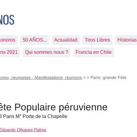
Sonoros
50 AÑOS...
Actualidad
Tiros Libres
Historia
ons 2021
Qui sommes nous ?
Francia en Chile
ones, reuniones - Manifestations, réunions
>
> Paris: grande Fête
ête Populaire péruvienne
8 Paris M° Porte de la Chapelle
Eduardo Olivares Palma