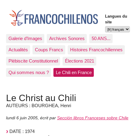
Langues du
site
Galerie d’Images
Archives Sonores
50 ANS...
Actualités
Coups Francs
Histoires Francochiliennes
Plébiscite Constitutionnel
Élections 2021
Qui sommes nous ?
Le Chili en France
Le Christ au Chili
AUTEURS : BOURGHEA, Henri
lundi 6 juin 2005
,
écrit par
Sección libros Franceses sobre Chile
DATE : 1974