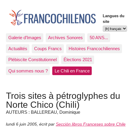
Langues du
site
Galerie d’Images
Archives Sonores
50 ANS...
Actualités
Coups Francs
Histoires Francochiliennes
Plébiscite Constitutionnel
Élections 2021
Qui sommes nous ?
Le Chili en France
Trois sites à pétroglyphes du
Norte Chico (Chili)
AUTEURS : BALLEREAU, Dominique
lundi 6 juin 2005
,
écrit par
Sección libros Franceses sobre Chile