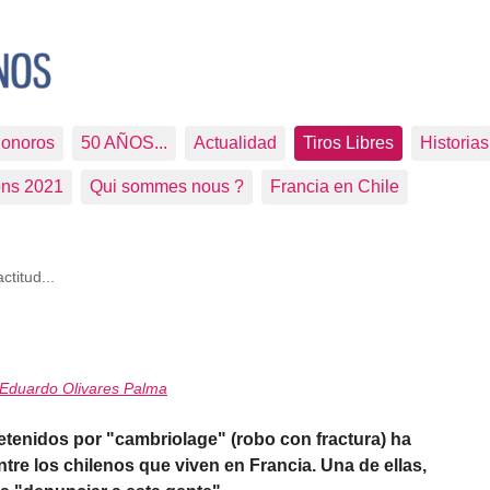
Sonoros
50 AÑOS...
Actualidad
Tiros Libres
Historia
ons 2021
Qui sommes nous ?
Francia en Chile
ctitud...
Eduardo Olivares Palma
detenidos por "cambriolage" (robo con fractura) ha
re los chilenos que viven en Francia. Una de ellas,