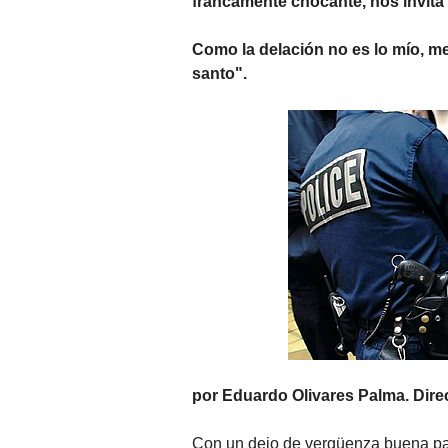
francamente chocante, nos invita 
Como la delación no es lo mío, me 
santo".
por Eduardo Olivares Palma. Dir
Con un dejo de vergüenza buena par