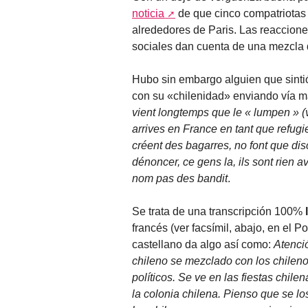
noticia
de que cinco compatriotas
alrededores de Paris. Las reaccione
sociales dan cuenta de una mezcla 
Hubo sin embargo alguien que sintió
con su «chilenidad» enviando vía ma
vient longtemps que le « lumpen » (v
arrives en France en tant que refugie
créent des bagarres, no font que disc
dénoncer, ce gens la, ils sont rien a
nom pas des bandit
.
Se trata de una transcripción 100%
l
francés (ver facsímil, abajo, en el Po
castellano da algo así como:
Atenci
chileno se mezclado con los chileno
políticos. Se ve en las fiestas chi
la colonia chilena. Pienso que se l