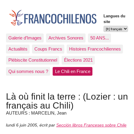
Langues du
site
Galerie d’Images
Archives Sonores
50 ANS...
Actualités
Coups Francs
Histoires Francochiliennes
Plébiscite Constitutionnel
Élections 2021
Qui sommes nous ?
Le Chili en France
Là où finit la terre : (Lozier : un
français au Chili)
AUTEURS : MARCELIN, Jean
lundi 6 juin 2005
,
écrit par
Sección libros Franceses sobre Chile