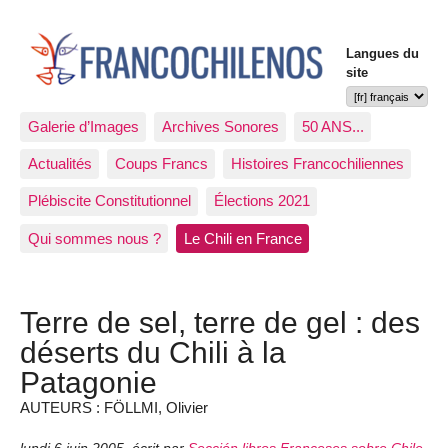
Langues du
site
Galerie d’Images
Archives Sonores
50 ANS...
Actualités
Coups Francs
Histoires Francochiliennes
Plébiscite Constitutionnel
Élections 2021
Qui sommes nous ?
Le Chili en France
Terre de sel, terre de gel : des
déserts du Chili à la
Patagonie
AUTEURS : FÖLLMI, Olivier