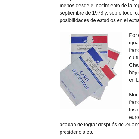
menos desde el nacimiento de la re
septiembre de 1973 y, sobre todo, c
posibilidades de estudios en el extr
Por 
igua
fran
cult
Char
hoy 
en L
Much
fran
los 
euro
acaban de lograr después de 24 años
presidenciales.