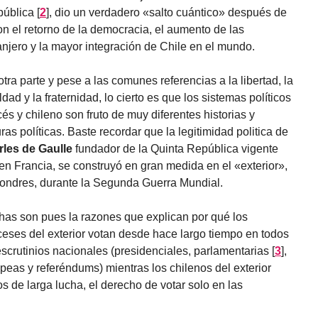
pública
[
2
]
, dio un verdadero «salto cuántico» después de
on el retorno de la democracia, el aumento de las
anjero y la mayor integración de Chile en el mundo.
otra parte y pese a las comunes referencias a la libertad, la
ldad y la fraternidad, lo cierto es que los sistemas políticos
cés y chileno son fruto de muy diferentes historias y
uras políticas. Baste recordar que la legitimidad politica de
les de Gaulle
fundador de la Quinta República vigente
en Francia, se construyó en gran medida en el «exterior»,
ondres, durante la Segunda Guerra Mundial.
as son pues la razones que explican por qué los
ceses del exterior votan desde hace largo tiempo en todos
escrutinios nacionales (presidenciales, parlamentarias
[
3
]
,
peas y referéndums) mientras los chilenos del exterior
 de larga lucha, el derecho de votar solo en las