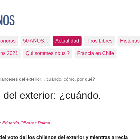
Sonoros
50 AÑOS...
Actualidad
Tiros Libres
Historia
ons 2021
Qui sommes nous ?
Francia en Chile
franceses del exterior: ¿cuándo, cómo, por qué?
 del exterior: ¿cuándo,
or
Eduardo Olivares Palma
l voto del los chilenos del exterior y mientras arrecia