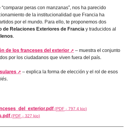
de “comparar peras con manzanas”, nos ha parecido
cionamiento de la institucionalidad que Francia ha
rtidos por el mundo. Para ello, te proponemos dos
io de Relaciones Exteriores de Francia
y traducidos al
ilenos
.
n de los franceses del exterior
– muestra el conjunto
dos por los ciudadanos que viven fuera del país.
sulares
– explica la forma de elección y el rol de esos
riés
.
nceses_del_exterior.pdf
(
PDF
-
797.4 kio
)
s.pdf
(
PDF
-
327 kio
)