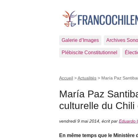
Galerie d’Images
Archives Sono
Plébiscite Constitutionnel
Élect
Accueil
>
Actualités
>
María Paz Santibañ
María Paz Santib
culturelle du Chil
vendredi 9 mai 2014
,
écrit par
Eduardo 
En même temps que le Ministère d