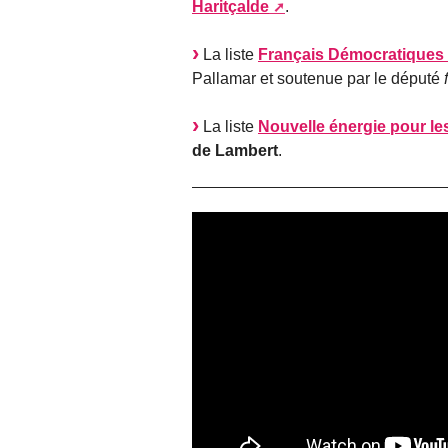
Haritçalde
.
La liste
Français Démocratiques 
Pallamar et soutenue par le député
La liste
Nouvelle énergie pour le
de Lambert
.