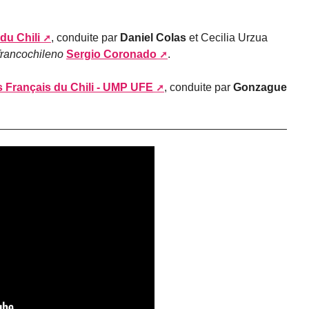
du Chili
, conduite par
Daniel Colas
et Cecilia Urzua
francochileno
Sergio Coronado
.
s Français du Chili - UMP UFE
, conduite par
Gonzague