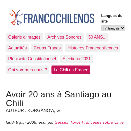
Langues du
site
Galerie d’Images
Archives Sonores
50 ANS...
Actualités
Coups Francs
Histoires Francochiliennes
Plébiscite Constitutionnel
Élections 2021
Qui sommes nous ?
Le Chili en France
Avoir 20 ans à Santiago au
Chili
AUTEUR : KORGANOW, G
lundi 6 juin 2005
,
écrit par
Sección libros Franceses sobre Chile