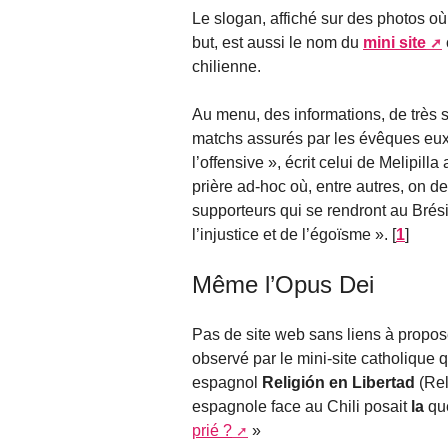
Le slogan, affiché sur des photos où 
but, est aussi le nom du
mini site
chilienne.
Au menu, des informations, de très 
matchs assurés par les évêques eux-
l’offensive », écrit celui de Melipil
prière ad-hoc où, entre autres, on 
supporteurs qui se rendront au Brés
l’injustice et de l’égoïsme ».
[
1
]
Même l’Opus Dei
Pas de site web sans liens à propo
observé par le mini-site catholique q
espagnol
Religión en Libertad
(Rel
espagnole face au Chili posait
la
que
prié ?
»