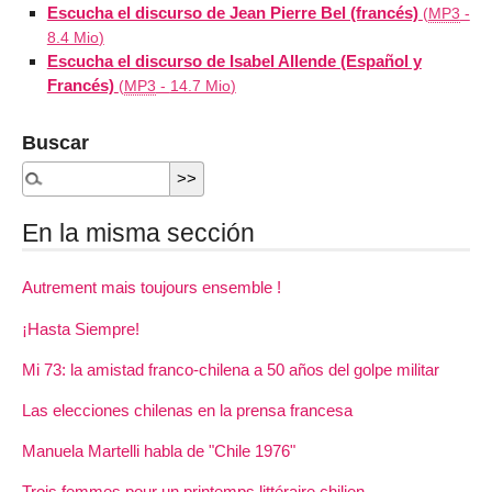
Escucha el discurso de Jean Pierre Bel (francés)
(
MP3
-
8.4 Mio
)
Escucha el discurso de Isabel Allende (Español y
Francés)
(
MP3
-
14.7 Mio
)
Buscar
En la misma sección
Autrement mais toujours ensemble !
¡Hasta Siempre!
Mi 73: la amistad franco-chilena a 50 años del golpe militar
Las elecciones chilenas en la prensa francesa
Manuela Martelli habla de "Chile 1976"
Trois femmes pour un printemps littéraire chilien