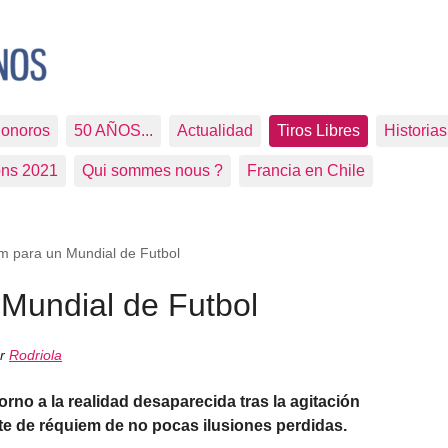
Sonoros
50 AÑOS...
Actualidad
Tiros Libres
Historia
ons 2021
Qui sommes nous ?
Francia en Chile
m para un Mundial de Futbol
Mundial de Futbol
or
Rodriola
orno a la realidad desaparecida tras la agitación
e de réquiem de no pocas ilusiones perdidas.