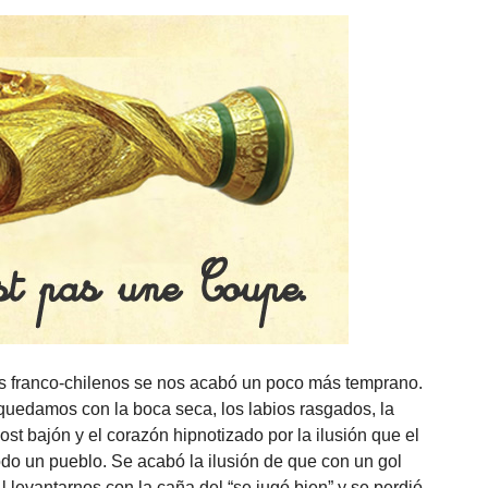
los franco-chilenos se nos acabó un poco más temprano.
quedamos con la boca seca, los labios rasgados, la
st bajón y el corazón hipnotizado por la ilusión que el
todo un pueblo. Se acabó la ilusión de que con un gol
 levantarnos con la caña del “se jugó bien” y se perdió,