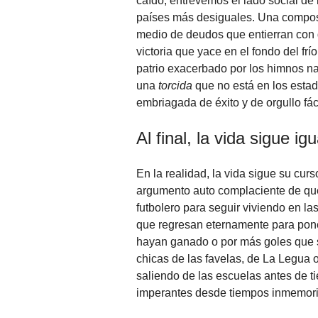
caído, entrevemos el lado social de
países más desiguales. Una compos
medio de deudos que entierran con d
victoria que yace en el fondo del frí
patrio exacerbado por los himnos na
una
torcida
que no está en los estad
embriagada de éxito y de orgullo fác
Al final, la vida sigue igu
En la realidad, la vida sigue su cu
argumento auto complaciente de que
futbolero para seguir viviendo en la
que regresan eternamente para pone
hayan ganado o por más goles que s
chicas de las favelas, de La Legua 
saliendo de las escuelas antes de t
imperantes desde tiempos inmemori