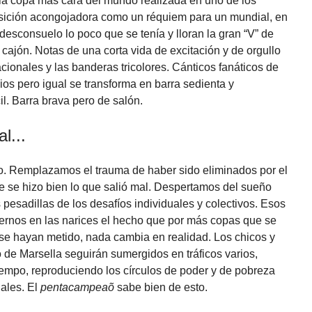
 la copa más cara del mundo realizada en uno de los
ición acongojadora como un réquiem para un mundial, en
esconsuelo lo poco que se tenía y lloran la gran “V” de
o cajón. Notas de una corta vida de excitación y de orgullo
cionales y las banderas tricolores. Cánticos fanáticos de
ios pero igual se transforma en barra sedienta y
il. Barra brava pero de salón.
al...
rso. Remplazamos el trauma de haber sido eliminados por el
 se hizo bien lo que salió mal. Despertamos del sueño
s pesadillas de los desafíos individuales y colectivos. Esos
rnos en las narices el hecho que por más copas que se
e hayan metido, nada cambia en realidad. Los chicos y
o de Marsella seguirán sumergidos en tráficos varios,
iempo, reproduciendo los círculos de poder y de pobreza
ales. El
pentacampeaõ
sabe bien de esto.