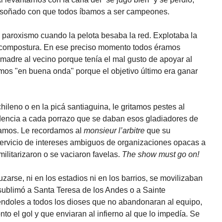
r soñado con que todos íbamos a ser campeones.
 paroxismo cuando la pelota besaba la red. Explotaba la
 compostura. En ese preciso momento todos éramos
madre al vecino porque tenía el mal gusto de apoyar al
os "en buena onda" porque el objetivo último era ganar
chileno o en la picá santiaguina, le gritamos pestes al
dencia a cada porrazo que se daban esos gladiadores de
tramos. Le recordamos al
monsieur l’arbitre
que su
 servicio de intereses ambiguos de organizaciones opacas a
militarizaron o se vaciaron favelas.
The show must go on!
ruzarse, ni en los estadios ni en los barrios, se movilizaban
sublimó a Santa Teresa de los Andes o a Sainte
éndoles a todos los dioses que no abandonaran al equipo,
nto el gol y que enviaran al infierno al que lo impedía. Se