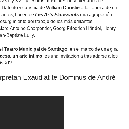
s XVII y XVIII y tesoros musicales desenterrados de
al talento y carisma de
William Christie
a la cabeza de un
ntantes, hacen de
Les Arts Florissants
una agrupación
resurgimiento del trabajo de los más brillantes
Marc-Antoine Charpentier, Georg Friedrich Händel, Henry
n-Baptiste Lully.
 el
Teatro Municipal de Santiago
, en el marco de una gira
ncesa, un arte íntimo
, es una invitación a trasladarse a los
is XIV.
terpretan Exaudiat te Dominus de André