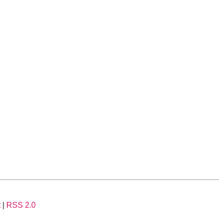
t
|
RSS 2.0