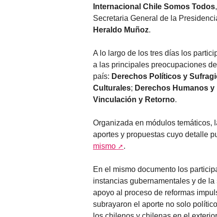
Internacional Chile Somos Todos
Secretaria General de la Presidenci
Heraldo Muñoz
.
A lo largo de los tres días los part
a las principales preocupaciones de
país:
Derechos Políticos y Sufrag
Culturales
;
Derechos Humanos y 
Vinculación y Retorno
.
Organizada en módulos temáticos, l
aportes y propuestas cuyo detalle 
mismo
.
En el mismo documento los particip
instancias gubernamentales y de la s
apoyo al proceso de reformas impul
subrayaron el aporte no solo político,
los chilenos y chilenas en el exter