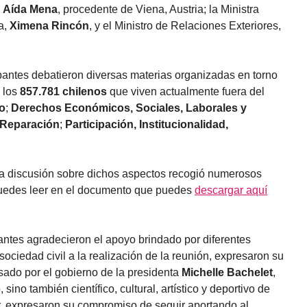
,
Aída Mena
, procedente de Viena, Austria; la Ministra
a,
Ximena Rincón
, y el Ministro de Relaciones Exteriores,
icipantes debatieron diversas materias organizadas en torno
 los
857.781 chilenos
que viven actualmente fuera del
io
;
Derechos Económicos, Sociales, Laborales y
Reparación
;
Participación, Institucionalidad,
a discusión sobre dichos aspectos recogió numerosos
puedes leer en el documento que puedes
descargar aquí
antes agradecieron el apoyo brindado por diferentes
ociedad civil a la realización de la reunión, expresaron su
sado por el gobierno de la presidenta
Michelle Bachelet
,
 sino también científico, cultural, artístico y deportivo de
ior, expresaron su compromiso de seguir aportando al