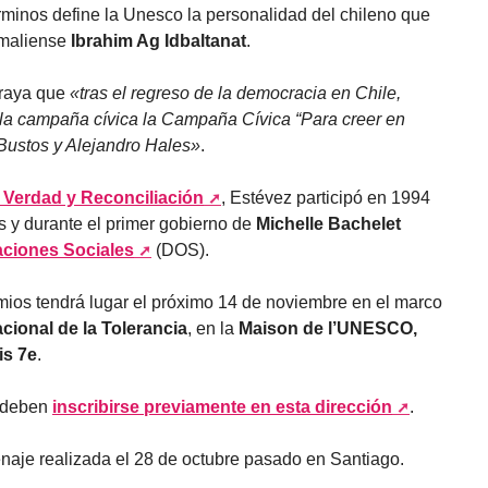
érminos define la Unesco la personalidad del chileno que
 maliense
Ibrahim Ag Idbaltanat
.
braya que
«tras el regreso de la democracia en Chile,
la campaña cívica la Campaña Cívica “Para creer en
 Bustos y Alejandro Hales»
.
Verdad y Reconciliación
, Estévez participó en 1994
s y durante el primer gobierno de
Michelle Bachelet
aciones Sociales
(DOS).
mios tendrá lugar el próximo 14 de noviembre en el marco
acional de la Tolerancia
, en la
Maison de l’UNESCO,
is 7e
.
r deben
inscribirse previamente en esta dirección
.
naje realizada el 28 de octubre pasado en Santiago.