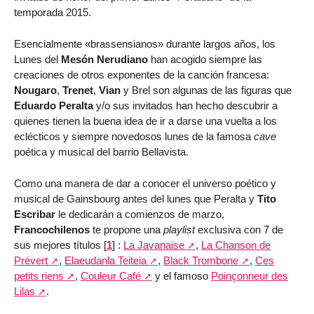
temporada 2015.
Esencialmente «brassensianos» durante largos años, los
Lunes del
Mesón Nerudiano
han acogido siempre las
creaciones de otros exponentes de la canción francesa:
Nougaro
,
Trenet
,
Vian
y Brel son algunas de las figuras que
Eduardo Peralta
y/o sus invitados han hecho descubrir a
quienes tienen la buena idea de ir a darse una vuelta a los
eclécticos y siempre novedosos lunes de la famosa
cave
poética y musical del barrio Bellavista.
Como una manera de dar a conocer el universo poético y
musical de Gainsbourg antes del lunes que Peralta y
Tito
Escribar
le dedicarán a comienzos de marzo,
Francochilenos
te propone una
playlist
exclusiva con 7 de
sus mejores títulos
[
1
]
:
La Javanaise
,
La Chanson de
Prévert
,
Elaeudanla Teiteia
,
Black Trombone
,
Ces
petits riens
,
Couleur Café
y el famoso
Poinçonneur des
Lilas
.