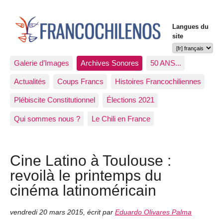
Langues du
site
Galerie d’Images
Archives Sonores
50 ANS...
Actualités
Coups Francs
Histoires Francochiliennes
Plébiscite Constitutionnel
Élections 2021
Qui sommes nous ?
Le Chili en France
Cine Latino à Toulouse :
revoilà le printemps du
cinéma latinoméricain
vendredi 20 mars 2015
,
écrit par
Eduardo Olivares Palma