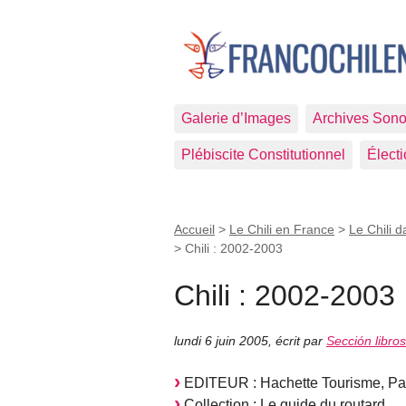
Galerie d’Images
Archives Sono
Plébiscite Constitutionnel
Élect
Accueil
>
Le Chili en France
>
Le Chili d
>
Chili : 2002-2003
Chili : 2002-2003
lundi 6 juin 2005
,
écrit par
Sección libro
EDITEUR : Hachette Tourisme, Par
Collection : Le guide du routard