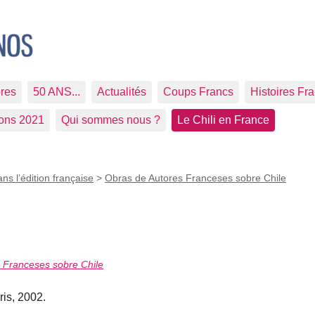
res
50 ANS...
Actualités
Coups Francs
Histoires Fr
ions 2021
Qui sommes nous ?
Le Chili en France
ans l’édition française
>
Obras de Autores Franceses sobre Chile
s Franceses sobre Chile
is, 2002.