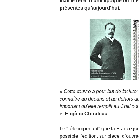
était le reflet d’une époque où la 
présentes qu’aujourd’hui.
« Cette œuvre a pour but de facilite
connaître au dedans et au dehors du
important qu’elle remplit au Chili »
a
et
Eugène Chouteau
.
Le "rôle important" que la France jo
possible l’édition, sur place, d’ouv