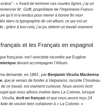
Lecteur" :
« Avant de terminer ces courtes lignes, j’ai un
 remercier M . Goffi, propriétaire de l’Imprimerie Franco-
ture qu’il m’a rendus pour mener à bonne fin mon
rtés dans la typographie de cet album, ce qui est un
 ; grâce à tout cela, j’ai pu obtenir un travail vraiment
 français et les Français en espagnol
gue française, est l’anecdote racontée par Eugène
storique
devant accompagner l’Album.
r ma demande, en 1883 , par
Benjamin Vicuña Mackenna
se
, que je venais de fonder à Valparaiso
, raconte Chouteau.
e de ce travail, est vraiment curieuse. Nous avions écrit
ujet que nous allions insérer dans La Colonie, lorsque
M. Vicuña,
écrit en français
et que nous avons reçu 24
 faite de vouloir bien collaborer à « La Colonie
. »