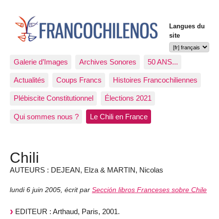
Langues du
site
Galerie d’Images
Archives Sonores
50 ANS...
Actualités
Coups Francs
Histoires Francochiliennes
Plébiscite Constitutionnel
Élections 2021
Qui sommes nous ?
Le Chili en France
Chili
AUTEURS : DEJEAN, Elza & MARTIN, Nicolas
lundi 6 juin 2005
,
écrit par
Sección libros Franceses sobre Chile
EDITEUR : Arthaud, Paris, 2001.