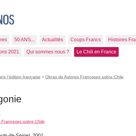
res
50 ANS...
Actualités
Coups Francs
Histoires Fr
ions 2021
Qui sommes nous ?
Le Chili en France
ans l’édition française
>
Obras de Autores Franceses sobre Chile
gonie
s Franceses sobre Chile
ts-de-Seine), 2001.