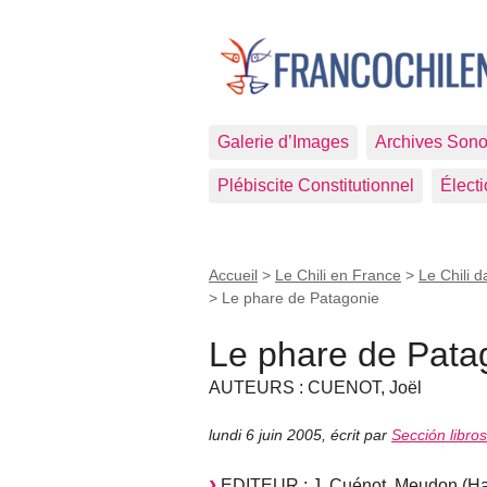
Galerie d’Images
Archives Sono
Plébiscite Constitutionnel
Élect
Accueil
>
Le Chili en France
>
Le Chili d
>
Le phare de Patagonie
Le phare de Pata
AUTEURS : CUENOT, Joël
lundi 6 juin 2005
,
écrit par
Sección libro
EDITEUR : J. Cuénot, Meudon (Hau