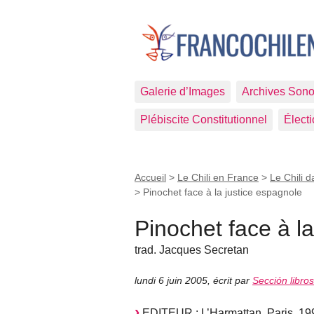
Galerie d’Images
Archives Sono
Plébiscite Constitutionnel
Élect
Accueil
>
Le Chili en France
>
Le Chili d
>
Pinochet face à la justice espagnole
Pinochet face à l
trad. Jacques Secretan
lundi 6 juin 2005
,
écrit par
Sección libro
EDITEUR : L’Harmattan, Paris, 19