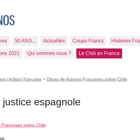
res
50 ANS...
Actualités
Coups Francs
Histoires Fr
ions 2021
Qui sommes nous ?
Le Chili en France
ans l’édition française
>
Obras de Autores Franceses sobre Chile
a justice espagnole
s Franceses sobre Chile
99.