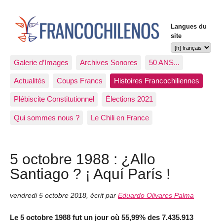
Langues du
site
Galerie d’Images
Archives Sonores
50 ANS...
Actualités
Coups Francs
Histoires Francochiliennes
Plébiscite Constitutionnel
Élections 2021
Qui sommes nous ?
Le Chili en France
5 octobre 1988 : ¿Allo
Santiago ? ¡ Aquí París !
vendredi 5 octobre 2018
,
écrit par
Eduardo Olivares Palma
Le 5 octobre 1988 fut un jour où 55,99% des 7.435.913