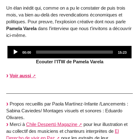
Un élan inédit qui, comme on a pu le constater de puis trois
mois, va bien au-delà des revendications économiques et
politiques. Pour preuve, l’explosion créative dont nous parle
Pamela Varela
dans l’interview que nous t’invitons a découvrir
ici-même.
Audio
00:00
15:23
Player
Ecouter l’ITW de Pamela Varela
Voir aussi
Propos recueillis par Paola Martínez-Infante /Lancements :
Sabina Caviedes/ Montages visuels et sonores : Eduardo
Olivares.
Merci à
Chile Despertó Magazine
pour leur illustration et
au collectif des musiciens et chanteurs interprètes de
El
Derecho de vivir en Paz
pour les extraits de leur