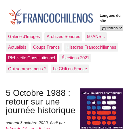
Langues du
site
Galerie d’Images
Archives Sonores
50 ANS...
Actualités
Coups Francs
Histoires Francochiliennes
Plébiscite Constitutionnel
Élections 2021
Qui sommes nous ?
Le Chili en France
5 Octobre 1988 :
retour sur une
journée historique
samedi 3 octobre 2020
,
écrit par
Eduardo Olivares Palma