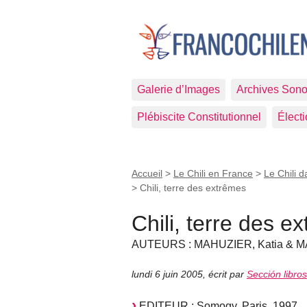
Galerie d’Images
Archives Sono
Plébiscite Constitutionnel
Élect
Accueil
>
Le Chili en France
>
Le Chili d
>
Chili, terre des extrêmes
Chili, terre des e
AUTEURS : MAHUZIER, Katia & M
lundi 6 juin 2005
,
écrit par
Sección libro
EDITEUR : Somogy, Paris, 1997.