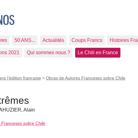
res
50 ANS...
Actualités
Coups Francs
Histoires Fr
ions 2021
Qui sommes nous ?
Le Chili en France
ans l’édition française
>
Obras de Autores Franceses sobre Chile
xtrêmes
AHUZIER, Alain
s Franceses sobre Chile