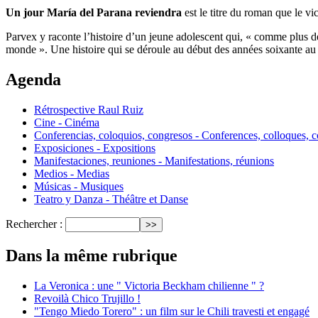
Un jour María del Parana reviendra
est le titre du roman que le vi
Parvex y raconte l’histoire d’un jeune adolescent qui, « comme plus de
monde ». Une histoire qui se déroule au début des années soixante au m
Agenda
Rétrospective Raul Ruiz
Cine - Cinéma
Conferencias, coloquios, congresos - Conferences, colloques, 
Exposiciones - Expositions
Manifestaciones, reuniones - Manifestations, réunions
Medios - Medias
Músicas - Musiques
Teatro y Danza - Théâtre et Danse
Rechercher :
Dans la même rubrique
La Veronica : une " Victoria Beckham chilienne " ?
Revoilà Chico Trujillo !
"Tengo Miedo Torero" : un film sur le Chili travesti et engagé