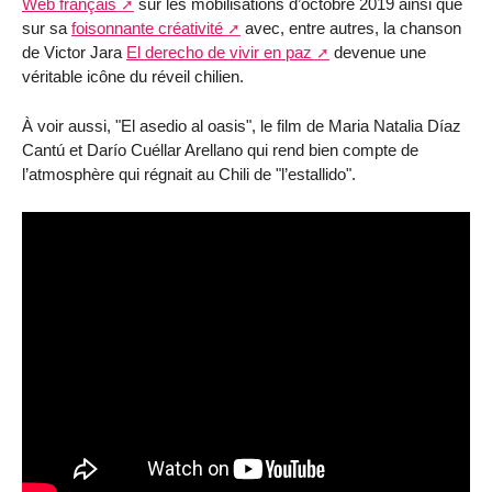
Web français
sur les mobilisations d’octobre 2019 ainsi que
sur sa
foisonnante créativité
avec, entre autres, la chanson
de Victor Jara
El derecho de vivir en paz
devenue une
véritable icône du réveil chilien.
À voir aussi, "El asedio al oasis", le film de Maria Natalia Díaz
Cantú et Darío Cuéllar Arellano qui rend bien compte de
l’atmosphère qui régnait au Chili de "l’estallido".