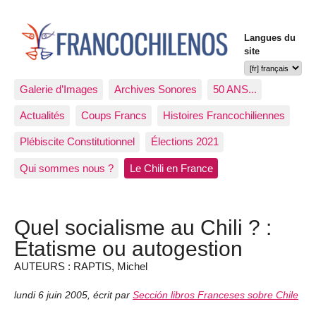
Langues du
site
Galerie d’Images
Archives Sonores
50 ANS...
Actualités
Coups Francs
Histoires Francochiliennes
Plébiscite Constitutionnel
Élections 2021
Qui sommes nous ?
Le Chili en France
Quel socialisme au Chili ? :
Etatisme ou autogestion
AUTEURS : RAPTIS, Michel
lundi 6 juin 2005
,
écrit par
Sección libros Franceses sobre Chile