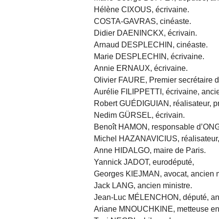
Hélène CIXOUS, écrivaine.
COSTA-GAVRAS, cinéaste.
Didier DAENINCKX, écrivain.
Arnaud DESPLECHIN, cinéaste.
Marie DESPLECHIN, écrivaine.
Annie ERNAUX, écrivaine.
Olivier FAURE, Premier secrétaire du
Aurélie FILIPPETTI, écrivaine, anci
Robert GUÉDIGUIAN, réalisateur, pr
Nedim GÜRSEL, écrivain.
Benoît HAMON, responsable d’ONG, 
Michel HAZANAVICIUS, réalisateur, s
Anne HIDALGO, maire de Paris.
Yannick JADOT, eurodéputé,
Georges KIEJMAN, avocat, ancien m
Jack LANG, ancien ministre.
Jean-Luc MÉLENCHON, député, anci
Ariane MNOUCHKINE, metteuse en scè