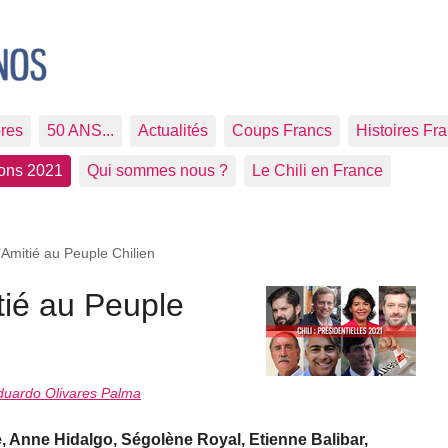
res
50 ANS...
Actualités
Coups Francs
Histoires Fr
ions 2021
Qui sommes nous ?
Le Chili en France
’Amitié au Peuple Chilien
tié au Peuple
duardo Olivares Palma
 Anne Hidalgo, Ségolène Royal, Etienne Balibar,