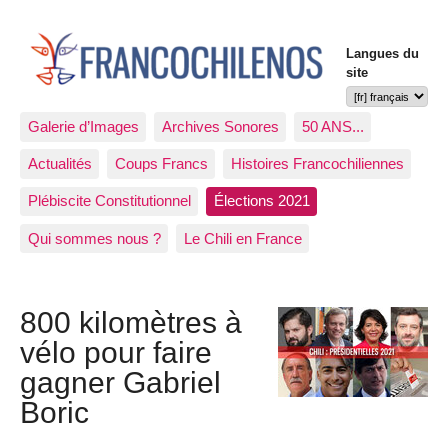
Langues du
site
Galerie d’Images
Archives Sonores
50 ANS...
Actualités
Coups Francs
Histoires Francochiliennes
Plébiscite Constitutionnel
Élections 2021
Qui sommes nous ?
Le Chili en France
800 kilomètres à
vélo pour faire
gagner Gabriel
Boric