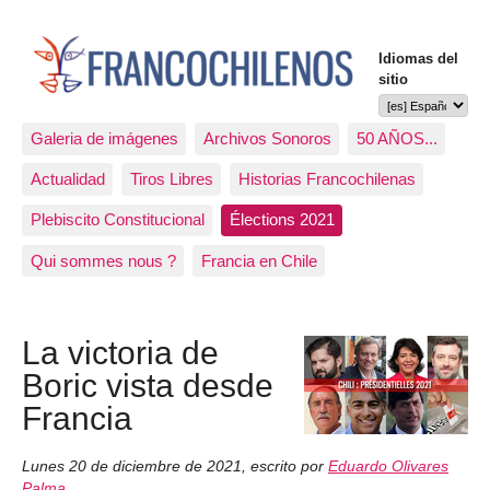
Idiomas del
sitio
Galeria de imágenes
Archivos Sonoros
50 AÑOS...
Actualidad
Tiros Libres
Historias Francochilenas
Plebiscito Constitucional
Élections 2021
Qui sommes nous ?
Francia en Chile
La victoria de
Boric vista desde
Francia
Lunes 20 de diciembre de 2021
,
escrito por
Eduardo Olivares
Palma