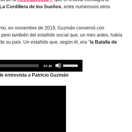
La Cordillera de los Sueños
, entre numerosos otros
ltimo, en noviembre de 2019, Guzmán conversó con
pero también del estallido social que, un mes antes, había
de su país. Un estallido que, según él, era "
la Batalla de
Audio
Use
07:30
Player
Up/Down
e entrevista a Patricio Guzmán
Arrow
keys
to
increase
or
decrease
volume.