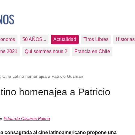
Sonoros
50 AÑOS...
Actualidad
Tiros Libres
Historia
ons 2021
Qui sommes nous ?
Francia en Chile
: Cine Latino homenajea a Patricio Guzmán
tino homenajea a Patricio
or
Eduardo Olivares Palma
ea consagrada al cine latinoamericano propone una