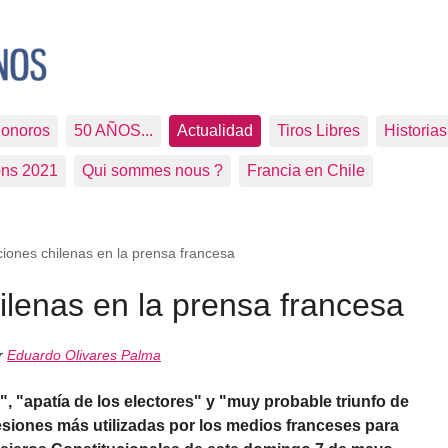
Sonoros
50 AÑOS...
Actualidad
Tiros Libres
Historia
ons 2021
Qui sommes nous ?
Francia en Chile
ciones chilenas en la prensa francesa
ilenas en la prensa francesa
or
Eduardo Olivares Palma
 "apatía de los electores" y "muy probable triunfo de
esiones más utilizadas por los medios franceses para