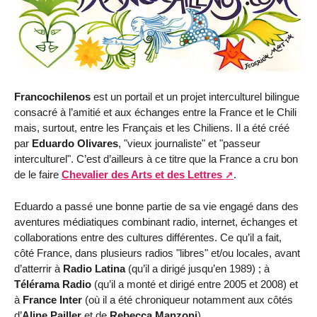
Francochilenos
est un portail et un projet interculturel bilingue
consacré à l’amitié et aux échanges entre la France et le Chili
mais, surtout, entre les Français et les Chiliens. Il a été créé
par
Eduardo Olivares
, "vieux journaliste" et "passeur
interculturel". C’est d’ailleurs à ce titre que la France a cru bon
de le faire
Chevalier des Arts et des Lettres
.
Eduardo a passé une bonne partie de sa vie engagé dans des
aventures médiatiques combinant radio, internet, échanges et
collaborations entre des cultures différentes. Ce qu’il a fait,
côté France, dans plusieurs radios "libres" et/ou locales, avant
d’atterrir à
Radio Latina
(qu’il a dirigé jusqu’en 1989) ; à
Télérama Radio
(qu’il a monté et dirigé entre 2005 et 2008) et
à
France Inter
(où il a été chroniqueur notamment aux côtés
d’
Aline Pailler
et de
Rebecca Manzoni
).