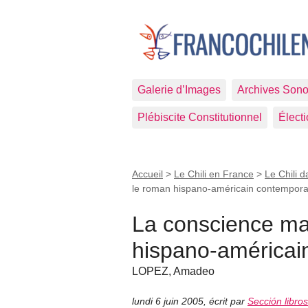
Galerie d’Images
Archives Sono
Plébiscite Constitutionnel
Élect
Accueil
>
Le Chili en France
>
Le Chili d
le roman hispano-américain contempora
La conscience ma
hispano-américai
LOPEZ, Amadeo
lundi 6 juin 2005
,
écrit par
Sección libro