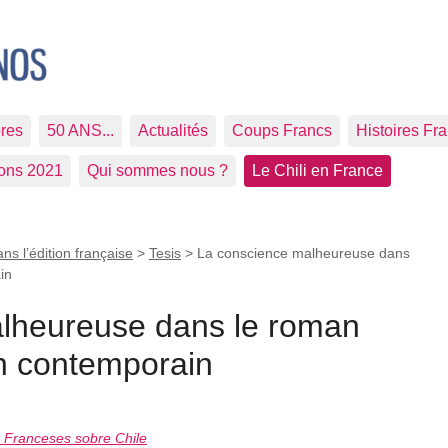
res
50 ANS...
Actualités
Coups Francs
Histoires Fr
ions 2021
Qui sommes nous ?
Le Chili en France
ans l’édition française
>
Tesis
>
La conscience malheureuse dans
in
lheureuse dans le roman
n contemporain
s Franceses sobre Chile