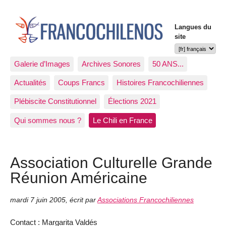
Langues du
site
Galerie d’Images
Archives Sonores
50 ANS...
Actualités
Coups Francs
Histoires Francochiliennes
Plébiscite Constitutionnel
Élections 2021
Qui sommes nous ?
Le Chili en France
Association Culturelle Grande
Réunion Américaine
mardi 7 juin 2005
,
écrit par
Associations Francochiliennes
Contact : Margarita Valdés