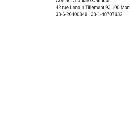
Contact : Lautaro Calfuquir
42 rue Lenain Tillement 93 100 Mont
33-6-20400848 ; 33-1-48707832