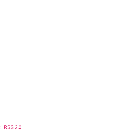
t
|
RSS 2.0