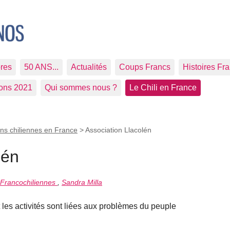
res
50 ANS...
Actualités
Coups Francs
Histoires Fr
ions 2021
Qui sommes nous ?
Le Chili en France
ons chiliennes en France
>
Association Llacolén
lén
 Francochiliennes
,
Sandra Milla
t les activités sont liées aux problèmes du peuple