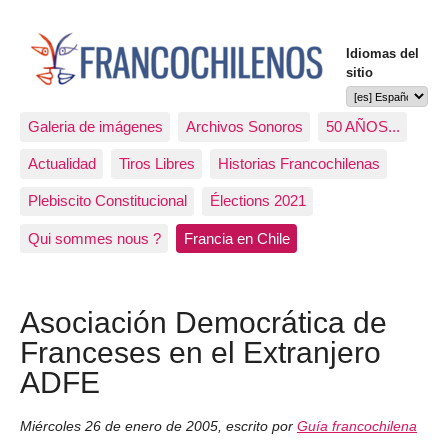
Idiomas del
sitio
Galeria de imágenes
Archivos Sonoros
50 AÑOS...
Actualidad
Tiros Libres
Historias Francochilenas
Plebiscito Constitucional
Élections 2021
Qui sommes nous ?
Francia en Chile
Asociación Democrática de
Franceses en el Extranjero
ADFE
Miércoles 26 de enero de 2005
,
escrito por
Guía francochilena