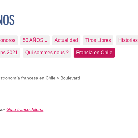
Sonoros
50 AÑOS...
Actualidad
Tiros Libres
Historia
ons 2021
Qui sommes nous ?
Francia en Chile
stronomía francesa en Chile
>
Boulevard
 por
Guía francochilena