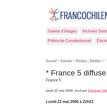
Galerie d’Images
Archives Sono
Plébiscite Constitutionnel
Élect
Accueil
>
Agenda
>
Medios - Medias
>
*
* France 5 diffus
France 5
lundi 22 mai 2006
,
écrit par
Eduardo Oli
Lundi 22 mai 2006 à 22h51