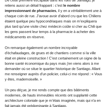
De cette première escapade dans les rues de Santiago, je
retiens aussi un détail frappant : c’est
le nombre
impressionnant de pharmacies
, il y en a véritablement une à
chaque coin de rue. J’avoue avoir d’abord cru que les Chiliens
étaient quelque peu hypocondriaques mais on m’expliquera
plus tard qu’une visite chez médecin coûte si cher au Chili que
les gens passent leur temps à la pharmacie à acheter des
médicaments en réserve.
On remarque également un nombre incroyable
d’échafaudages, de grues et de chantiers comme si la ville
était en pleine construction ! C’est certainement un signe de la
bonne santé économique du pays mais j’en viens alors à me
demander où se situe le quartier historique de Santiago. Allant
me renseigner auprès d’un policier, celui-ci me répond : « Vous
y êtes, mademoiselle. »
Un peu déçue, je me rends compte que des bâtiments
modernes, de hauts immeubles récents ont supplanté cette
architecture coloniale que je m’étais imaginée, mais qui n’a en
fait jamais été prédominante à Santiago.