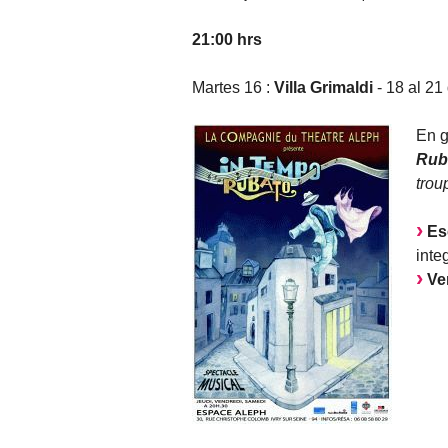
21:00 hrs
Martes 16 :
Villa Grimaldi
- 18 al 21
En g
Rub
trou
Es
inte
Ve