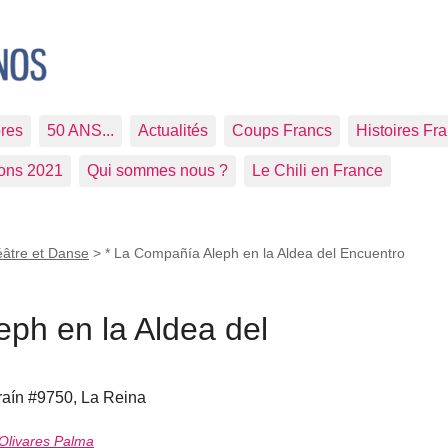
res
50 ANS...
Actualités
Coups Francs
Histoires Fr
ions 2021
Qui sommes nous ?
Le Chili en France
éâtre et Danse
>
* La Compañía Aleph en la Aldea del Encuentro
ph en la Aldea del
rraín #9750, La Reina
Olivares Palma